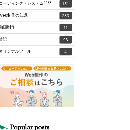
コーディング・システム開発
151
Web制作の知識
233
動画制作
11
雑記
93
オリジナルツール
4
Popular posts