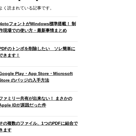
よく読まれている記事です。
NotoフォントがWindows標準搭載！ 制
作現場での使い方・最新事情まとめ
PDFのトンボを削除したい ソレ簡単に
できます！
Google Play・App Store・Microsoft
Store のバッジの入手方法
ファミリー共有が出来ない！ まさかの
Apple IDが原因だった件
その複数のファイル、1つのPDFに結合で
きます