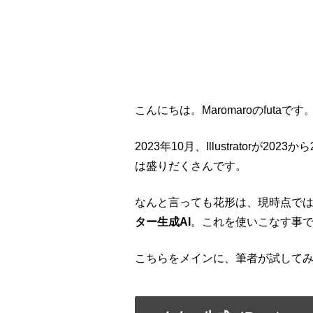
こんにちは。Maromaroのfutaです
2023
年
10
月、
Illustrator
が
2023
から
は盛りだくさんです。
なんと言っても花形は、現時点で
ター生成AI
。これを使いこなす事
こちらをメインに、筆者が試して