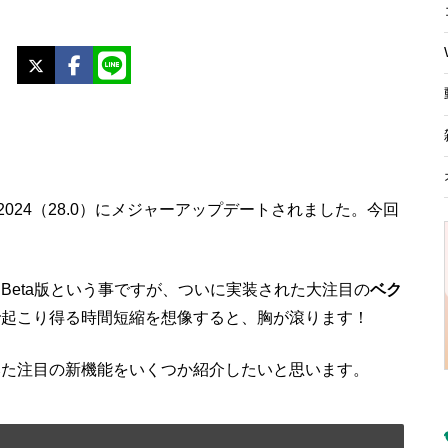
X
Facebook
LINE
。
2024（28.0）
にメジャーアップデートされました。今回
は
Beta版
という事ですが、ついに実装された大注目の
ベク
で起こり得る時間短縮を想像すると、胸が滾ります！
みた注目の新機能をいくつか紹介したいと思います。