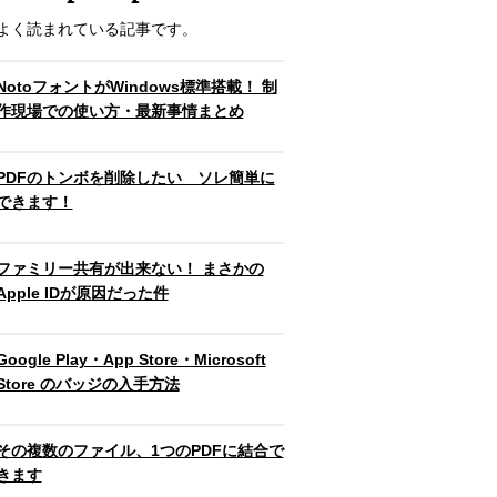
よく読まれている記事です。
NotoフォントがWindows標準搭載！ 制
作現場での使い方・最新事情まとめ
PDFのトンボを削除したい ソレ簡単に
できます！
ファミリー共有が出来ない！ まさかの
Apple IDが原因だった件
Google Play・App Store・Microsoft
Store のバッジの入手方法
その複数のファイル、1つのPDFに結合で
きます