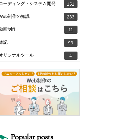
コーディング・システム開発
151
Web制作の知識
233
動画制作
11
雑記
93
オリジナルツール
4
Popular posts