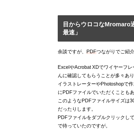
目からウロコなMromar
最速」
余談ですが、
PDF
つながりでご紹
ExcelやAcrobat XDでワイ
んに確認してもらうことが多々あ
イラストレーターやPhotosho
にPDFファイルでいただくことも
このようなPDFファイルサイズは
だったりします。
PDFファイルをダブルクリックしてA
で待っていたのですが。