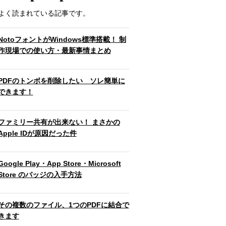
よく読まれている記事です。
NotoフォントがWindows標準搭載！ 制
作現場での使い方・最新事情まとめ
PDFのトンボを削除したい ソレ簡単に
できます！
ファミリー共有が出来ない！ まさかの
Apple IDが原因だった件
Google Play・App Store・Microsoft
Store のバッジの入手方法
その複数のファイル、1つのPDFに結合で
きます