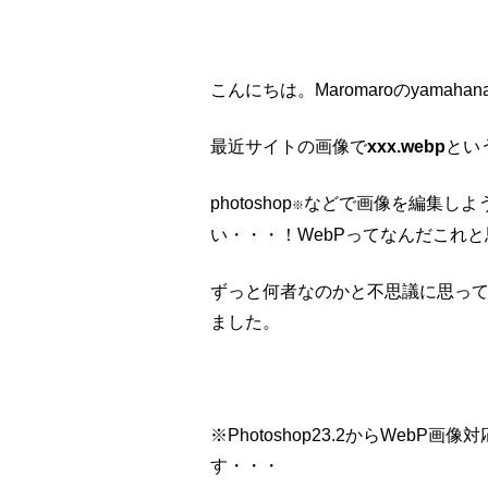
こんにちは。
Maromaroの
yamaha
最近サイトの画像で
xxx.webp
とい
photoshop
などで画像を編集しよ
※
い・・・！WebPってなんだこれ
ずっと何者なのかと不思議に思っ
ました。
※Photoshop23.2からWebP
す・・・