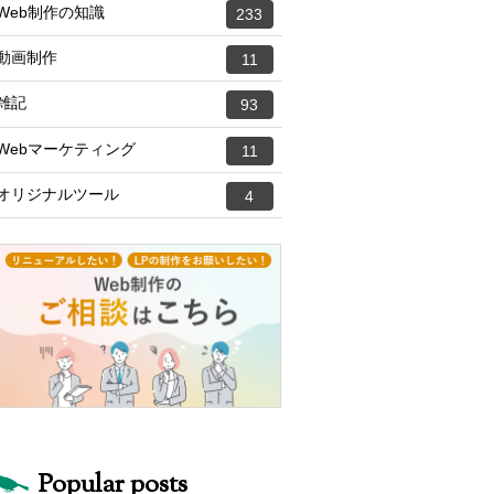
Web制作の知識
233
動画制作
11
雑記
93
Webマーケティング
11
オリジナルツール
4
Popular posts