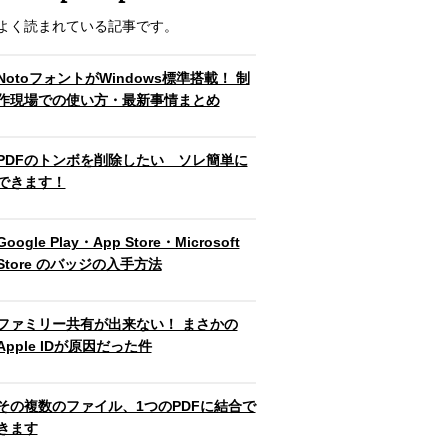
よく読まれている記事です。
NotoフォントがWindows標準搭載！ 制
作現場での使い方・最新事情まとめ
PDFのトンボを削除したい ソレ簡単に
できます！
Google Play・App Store・Microsoft
Store のバッジの入手方法
ファミリー共有が出来ない！ まさかの
Apple IDが原因だった件
その複数のファイル、1つのPDFに結合で
きます