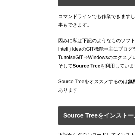
コマンドラインでも作業できます
事もできます。
因みに私は下記のようなものソフ
IntellIj IdeaのGIT機能⇒主に
TurtoiseGIT⇒Windowsの
そして
Source Tree
を利用していま
Source Treeをオススメするのは
無
あります。
Source Treeをインス
下記からダウンロードしてインストー