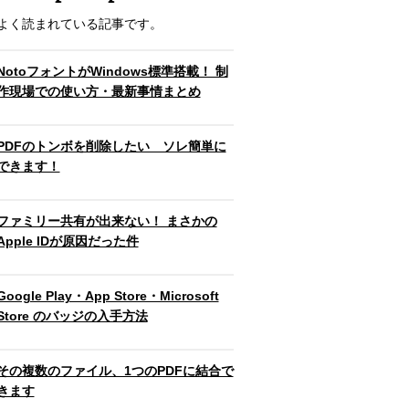
よく読まれている記事です。
NotoフォントがWindows標準搭載！ 制
作現場での使い方・最新事情まとめ
PDFのトンボを削除したい ソレ簡単に
できます！
ファミリー共有が出来ない！ まさかの
Apple IDが原因だった件
Google Play・App Store・Microsoft
Store のバッジの入手方法
その複数のファイル、1つのPDFに結合で
きます