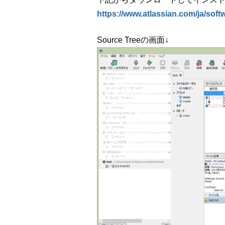
https://www.atlassian.com/ja/soft
Source Treeの画面↓