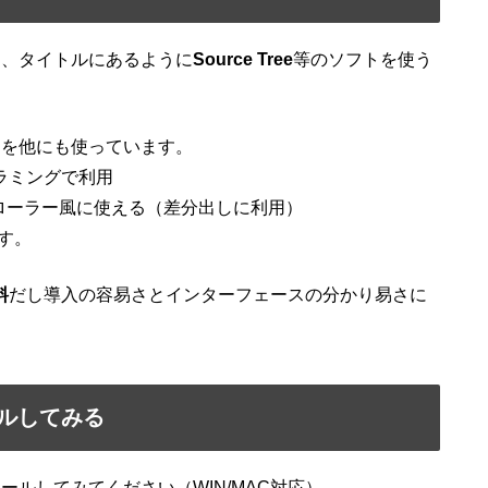
し、タイトルにあるように
Source Tree
等のソフトを使う
トを他にも使っています。
プログラミングで利用
エクスプローラー風に使える（差分出しに利用）
す。
料
だし導入の容易さとインターフェースの分かり易さに
トールしてみる
ルしてみてください（WIN/MAC対応）