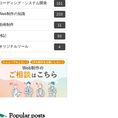
コーディング・システム開発
151
Web制作の知識
233
動画制作
11
雑記
93
オリジナルツール
4
Popular posts