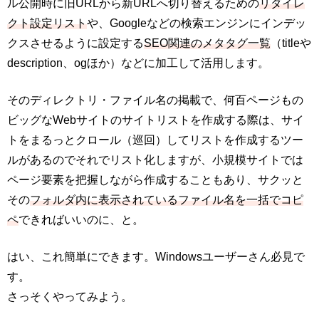
ル公開時に旧URLから新URLへ切り替えるための
リダイレ
クト設定リスト
や、Googleなどの検索エンジンにインデッ
クスさせるように設定する
SEO関連のメタタグ一覧
（titleや
description、ogほか）などに加工して活用します。
そのディレクトリ・ファイル名の掲載で、何百ページもの
ビッグなWebサイトのサイトリストを作成する際は、サイ
トをまるっとクロール（巡回）してリストを作成するツー
ルがあるのでそれでリスト化しますが、小規模サイトでは
ページ要素を把握しながら作成することもあり、サクッと
その
フォルダ内に表示されているファイル名を一括でコピ
ペ
できればいいのに、と。
はい、これ簡単にできます。Windowsユーザーさん必見で
す。
さっそくやってみよう。