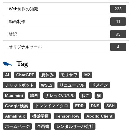
Web制作の知識
233
動画制作
11
雑記
93
オリジナルツール
4
Tag
AI
ChatGPT
夏休み
モリサワ
M2
チャットボット
WSL2
リニューアル
ドメイン
Mac mini
絵画
ナレッジパネル
ねこ
猫
Google検索
トレンドマイクロ
EDR
DNS
SSH
Almalinux
機械学習
TensorFlow
Apollo Client
ホームページ
企画書
レンタルサーバ会社