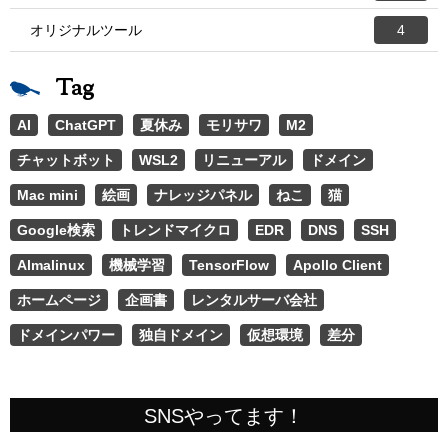
オリジナルツール
4
Tag
AI
ChatGPT
夏休み
モリサワ
M2
チャットボット
WSL2
リニューアル
ドメイン
Mac mini
絵画
ナレッジパネル
ねこ
猫
Google検索
トレンドマイクロ
EDR
DNS
SSH
Almalinux
機械学習
TensorFlow
Apollo Client
ホームページ
企画書
レンタルサーバ会社
ドメインパワー
独自ドメイン
仮想環境
差分
SNSやってます！