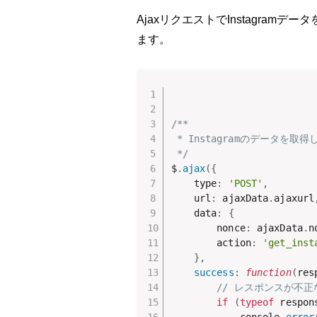
AjaxリクエストでInstagramデー
ます。
/**

 * Instagramのデータを取
 */
$
.
ajax
(
{
    type
:
'POST'
,
    url
:
 ajaxData
.
ajaxurl
    data
:
{
        nonce
:
 ajaxData
.
n
        action
:
'get_inst
}
,
success
:
function
(
res
// レスポンスが不
if
(
typeof
 respon
            console
.
error