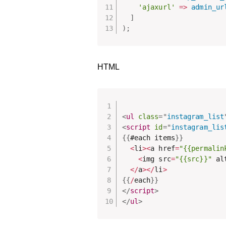
'ajaxurl'
=
>
admin_ur
]
)
;
HTML
<
ul
class
=
"
instagram_list
<
script
id
=
"
instagram_lis
{
{
#each items
}
}
<
li
>
<
a href
=
"{{permalin
<
img src
=
"{{src}}"
 al
<
/
a
>
<
/
li
>
{
{
/
each
}
}
</
script
>
</
ul
>