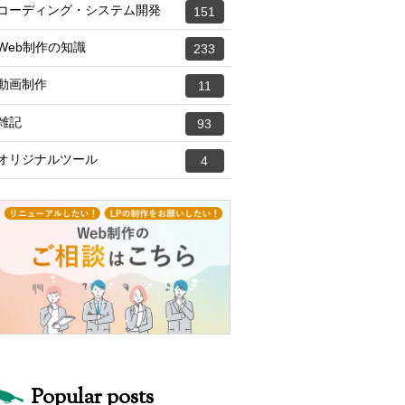
コーディング・システム開発
151
Web制作の知識
233
動画制作
11
雑記
93
オリジナルツール
4
Popular posts