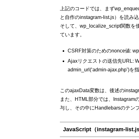
上記のコードでは、まずwp_enqueue_s
と自作のinstagram-list.js）を
そして、wp_localize_script関
ています。
CSRF対策のためのnonce値: wp_cr
Ajaxリクエストの送信先URL: 
admin_url(‘admin-ajax.php’)
このajaxData変数は、後述のinstag
また、HTML部分では、Instagramの
与し、その中にHandlebarsの
JavaScript（instagram-list.