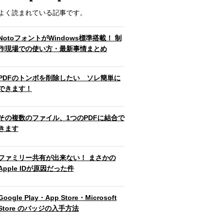
よく読まれている記事です。
NotoフォントがWindows標準搭載！ 制
作現場での使い方・最新事情まとめ
PDFのトンボを削除したい ソレ簡単に
できます！
その複数のファイル、1つのPDFに結合で
きます
ファミリー共有が出来ない！ まさかの
Apple IDが原因だった件
Google Play・App Store・Microsoft
Store のバッジの入手方法