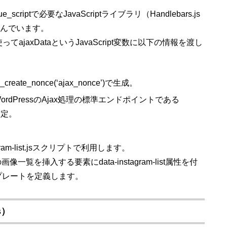
criptで必要なJavaScriptライブラリ（Handlebars.js
読み込んでいます。
数を使ってajaxDataというJavaScript変数に以下の情報を渡し
eate_nonce(‘ajax_nonce’)で生成。
WordPressのAjax処理の標準エンドポイントである
を指定。
ram-list.jsスクリプトで利用します。
画像一覧を挿入する要素にdata-instagram-list属性を付
テンプレートを定義します。
js）