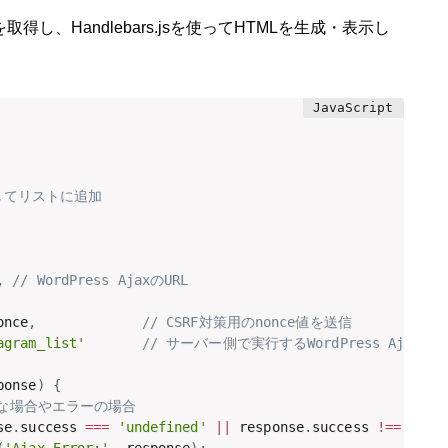
タを取得し、Handlebars.jsを使ってHTMLを生成・表示し
得してリストに追加

,
// WordPress AjaxのURL
once
,
// CSRF対策用のnonce値を送信
agram_list'
// サーバー側で実行するWordPress Ajaxア
ponse
)
{
正な場合やエラーの場合
se
.
success 
===
'undefined'
||
 response
.
success 
!==
true
(
'Ajax Error:'
,
 response
)
;