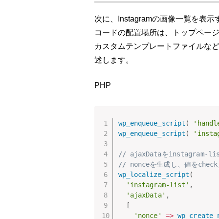
次に、Instagramの画像一覧を
コードの配置場所は、トップページ（fro
カスタムテンプレートファイルな
述します。
PHP
wp_enqueue_script
(
'handl
wp_enqueue_script
(
'insta
// ajaxDataをinstagram
// nonceを生成し、値をchec
wp_localize_script
(
'instagram-list'
,
'ajaxData'
,
[
'nonce'
=
>
wp_create_