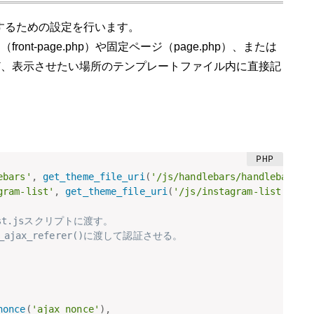
表示するための設定を行います。
nt-page.php）や固定ページ（page.php）、または
ど、表示させたい場所のテンプレートファイル内に直接記
ebars'
,
get_theme_file_uri
(
'/js/handlebars/handlebars.j
gram-list'
,
get_theme_file_uri
(
'/js/instagram-list.js'
)
-list.jsスクリプトに渡す。
k_ajax_referer()に渡して認証させる。
nonce
(
'ajax_nonce'
)
,