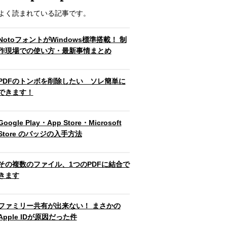
よく読まれている記事です。
NotoフォントがWindows標準搭載！ 制
作現場での使い方・最新事情まとめ
PDFのトンボを削除したい ソレ簡単に
できます！
Google Play・App Store・Microsoft
Store のバッジの入手方法
その複数のファイル、1つのPDFに結合で
きます
ファミリー共有が出来ない！ まさかの
Apple IDが原因だった件