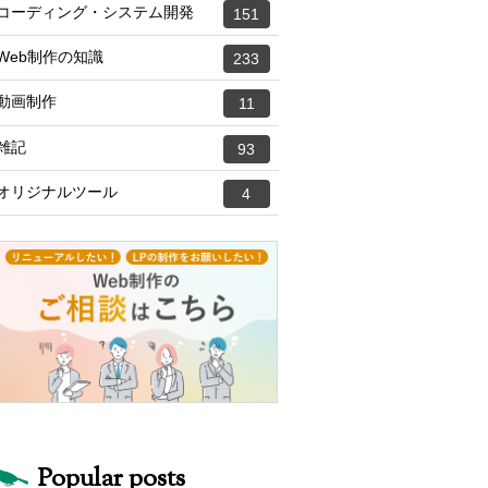
コーディング・システム開発
151
Web制作の知識
233
動画制作
11
雑記
93
オリジナルツール
4
Popular posts