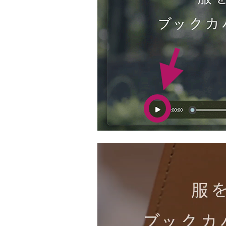
動
画
プ
レ
ー
ヤ
ー