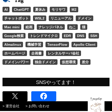
Tag
AI
ChatGPT
夏休み
モリサワ
M2
チャットボット
WSL2
リニューアル
ドメイン
Mac mini
絵画
ナレッジパネル
ねこ
猫
Google検索
トレンドマイクロ
EDR
DNS
SSH
Almalinux
機械学習
TensorFlow
Apollo Client
ホームページ
企画書
レンタルサーバ会社
ドメインパワー
独自ドメイン
仮想環境
差分
SNSやってます！
> 運営会社
> お問い合わせ