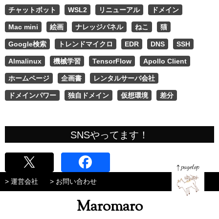
チャットボット
WSL2
リニューアル
ドメイン
Mac mini
絵画
ナレッジパネル
ねこ
猫
Google検索
トレンドマイクロ
EDR
DNS
SSH
Almalinux
機械学習
TensorFlow
Apollo Client
ホームページ
企画書
レンタルサーバ会社
ドメインパワー
独自ドメイン
仮想環境
差分
SNSやってます！
> 運営会社
> お問い合わせ
Maromaro
page