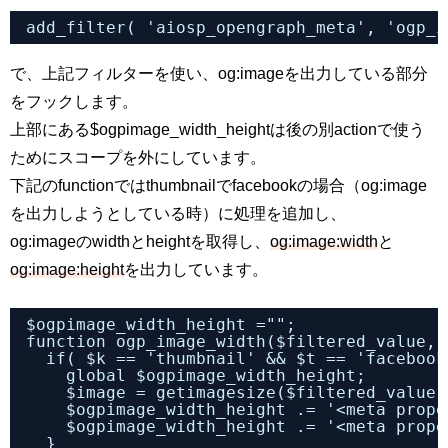
add_filter( 'aiosp_opengraph_meta', 'ogp_i
で、上記フィルターを使い、og:imageを出力している部分
をフックします。
上部にある$ogpimage_width_heightは後の別actionで使う
ためにスコープを外にしています。
下記のfunctionではthumbnailでfacebookの場合（og:image
を出力しようとしている時）に処理を追加し、
og:imageのwidthとheightを取得し、
og:image:width
と
og:image:height
を出力しています。
$ogpimage_width_height ="";
function ogp_image_width($filtered_value, 
if( $k == 'thumbnail' && $t == 'facebook
global $ogpimage_width_height;
$image = getimagesize($filtered_value)
$ogpimage_width_height .= '<meta prope
$ogpimage_width_height .= '<meta prope
}