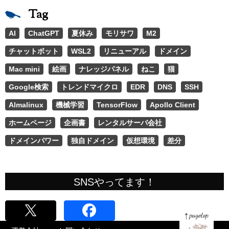
Tag
AI
ChatGPT
夏休み
モリサワ
M2
チャットボット
WSL2
リニューアル
ドメイン
Mac mini
絵画
ナレッジパネル
ねこ
猫
Google検索
トレンドマイクロ
EDR
DNS
SSH
Almalinux
機械学習
TensorFlow
Apollo Client
ホームページ
企画書
レンタルサーバ会社
ドメインパワー
独自ドメイン
仮想環境
差分
SNSやってます！