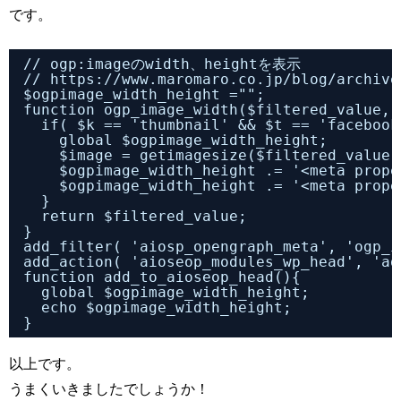
です。
// ogp:imageのwidth、heightを表示
// 
https://www.maromaro.co.jp/blog/archive
$ogpimage_width_height ="";
function ogp_image_width($filtered_value, 
if( $k == 'thumbnail' && $t == 'facebook
global $ogpimage_width_height;
$image = getimagesize($filtered_value)
$ogpimage_width_height .= '<meta prope
$ogpimage_width_height .= '<meta prope
}
return $filtered_value;
}
add_filter( 'aiosp_opengraph_meta', 'ogp_i
add_action( 'aioseop_modules_wp_head', 'ad
function add_to_aioseop_head(){
global $ogpimage_width_height;
echo $ogpimage_width_height;
}
以上です。
うまくいきましたでしょうか！