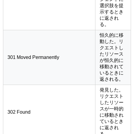
選択肢を提
示するとき
に返され
る。
恒久的に移
動した。リ
クエストし
たリソース
301 Moved Permanently
が恒久的に
移動されて
いるときに
返される。
発見した。
リクエスト
したリソー
スが一時的
302 Found
に移動され
ているとき
に返され
る。