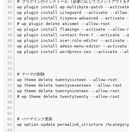
# プラグインのインストール (必要に応じてコメントアウトを外す
wp plugin install wp-multibyte-patch --activate -
wp plugin install siteguard --activate --allow-ro
wp plugin install tinymce-advanced --activate --a
# wp plugin delete akismet --allow-root

wp plugin install flamingo --activate --allow-roo
wp plugin install contact-form-7 --activate --all
wp plugin install user-role-editor --activate --a
wp plugin install admin-menu-editor --activate --
wp plugin install wordpress-seo --activate --allo
# テーマの削除

wp theme delete twentysixteen --allow-root

wp theme delete twentyseventeen --allow-root

wp theme delete twentynineteen --allow-root

# wp theme delete twentytwenty --allow-root

# パーマリンク更新

wp option update permalink_structure /%category%