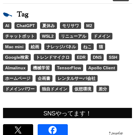
Tag
AI
ChatGPT
夏休み
モリサワ
M2
チャットボット
WSL2
リニューアル
ドメイン
Mac mini
絵画
ナレッジパネル
ねこ
猫
Google検索
トレンドマイクロ
EDR
DNS
SSH
Almalinux
機械学習
TensorFlow
Apollo Client
ホームページ
企画書
レンタルサーバ会社
ドメインパワー
独自ドメイン
仮想環境
差分
SNSやってます！