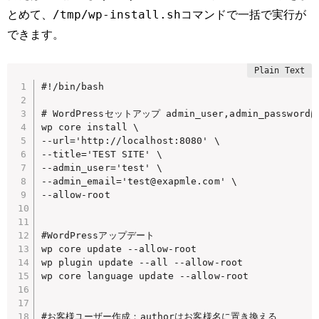
/tmp/wp-install.sh
とめて、
コマンドで一括で実行が
できます。
#!/bin/bash

# WordPressセットアップ admin_user,admin_passwo
wp core install \

--url='http://localhost:8080' \

--title='TEST SITE' \

--admin_user='test' \

--admin_email='test@exapmle.com' \

--allow-root

#WordPressアップデート

wp core update --allow-root

wp plugin update --all --allow-root

wp core language update --allow-root

#お客様ユーザー作成：authorはお客様名に置き換える
