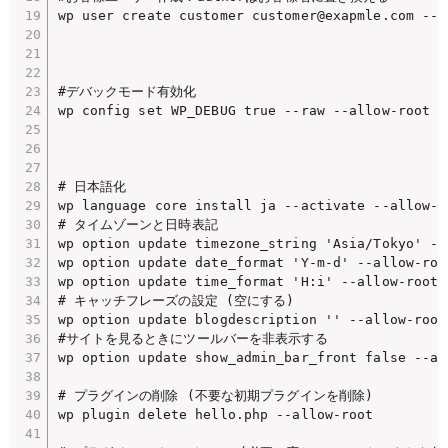
wp user create customer customer@exapmle.com --r
#デバックモード有効化

wp config set WP_DEBUG true --raw --allow-root

# 日本語化

wp language core install ja --activate --allow-ro
# タイムゾーンと日時表記

wp option update timezone_string 'Asia/Tokyo' --a
wp option update date_format 'Y-m-d' --allow-root
wp option update time_format 'H:i' --allow-root

# キャッチフレーズの設定 (空にする)

wp option update blogdescription '' --allow-root

#サイトを見るときにツールバーを非表示する

wp option update show_admin_bar_front false --all
# プラグインの削除 (不要な初期プラグインを削除)

wp plugin delete hello.php --allow-root
