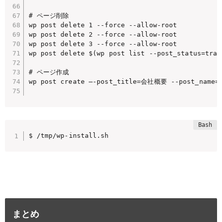
# ページ削除

wp post delete 1 --force --allow-root

wp post delete 2 --force --allow-root

wp post delete 3 --force --allow-root

wp post delete $(wp post list --post_status=tras
# ページ作成

wp post create –-post_title=会社概要 --post_name=co
まとめ