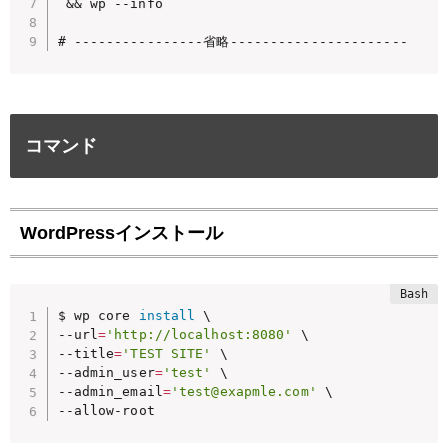
 && wp --info

# ----------------省略----------------------
コマンド
WordPressインストール
$ wp core 
install
 \

--url
=
'http://localhost:8080'
 \

--title
=
'TEST SITE'
 \

--admin_user
=
'test'
 \

--admin_email
=
'test@exapmle.com'
 \

--allow-root