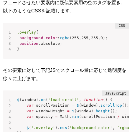
フェードさせたい要素内に疑似要素用の空のタグを置き、
以下のようなCSSを記載します。
.overlay
{
background-color
:
rgba
(
255
,
255
,
255
,
0
)
;
position
:
absolute
;
}
その要素に対して下記JSでスクロール量に応じて透明度を
徐々に上げます。
$
(
window
)
.
on
(
'load scroll'
,
function
(
)
{
var
 scrollPosition 
=
$
(
window
)
.
scrollTop
(
)
;
var
 windowHeight 
=
$
(
window
)
.
height
(
)
;
var
 opacity 
=
 Math
.
min
(
scrollPosition 
/
 wind
$
(
'.overlay'
)
.
css
(
'background-color'
,
`rgba(