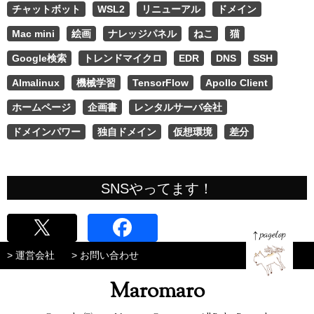
チャットボット
WSL2
リニューアル
ドメイン
Mac mini
絵画
ナレッジパネル
ねこ
猫
Google検索
トレンドマイクロ
EDR
DNS
SSH
Almalinux
機械学習
TensorFlow
Apollo Client
ホームページ
企画書
レンタルサーバ会社
ドメインパワー
独自ドメイン
仮想環境
差分
SNSやってます！
> 運営会社
> お問い合わせ
Maromaro
page