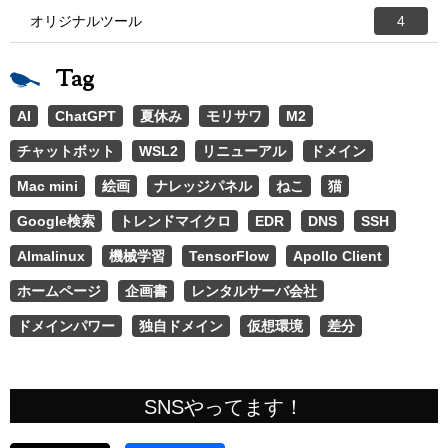
オリジナルツール
4
Tag
AI
ChatGPT
夏休み
モリサワ
M2
チャットボット
WSL2
リニューアル
ドメイン
Mac mini
絵画
ナレッジパネル
ねこ
猫
Google検索
トレンドマイクロ
EDR
DNS
SSH
Almalinux
機械学習
TensorFlow
Apollo Client
ホームページ
企画書
レンタルサーバ会社
ドメインパワー
独自ドメイン
仮想環境
差分
SNSやってます！