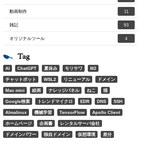
動画制作
11
雑記
93
オリジナルツール
4
Tag
AI
ChatGPT
夏休み
モリサワ
M2
チャットボット
WSL2
リニューアル
ドメイン
Mac mini
絵画
ナレッジパネル
ねこ
猫
Google検索
トレンドマイクロ
EDR
DNS
SSH
Almalinux
機械学習
TensorFlow
Apollo Client
ホームページ
企画書
レンタルサーバ会社
ドメインパワー
独自ドメイン
仮想環境
差分