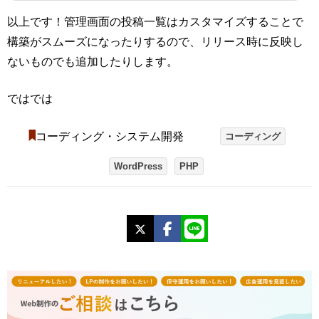
出力したい場合は、第一パラメータの「get_permalink()」内でIDを指定しま
以上です！管理画面の投稿一覧はカスタマイズすることで
す。<?php echo custom_permalinks_post_link(get_permalink(1603),$post); ?>
第二パラメータの指定を変更すれば、前後の記事のURLなども出力できます//
構築がスムーズになったりするので、リリース時に反映し
前の記事のURL<?php echo custom_permalinks_post_link(get_perma...
ないものでも追加したりします。
ではでは
コーディング・システム開発
コーディング
WordPress
PHP
X
Facebook
LINE