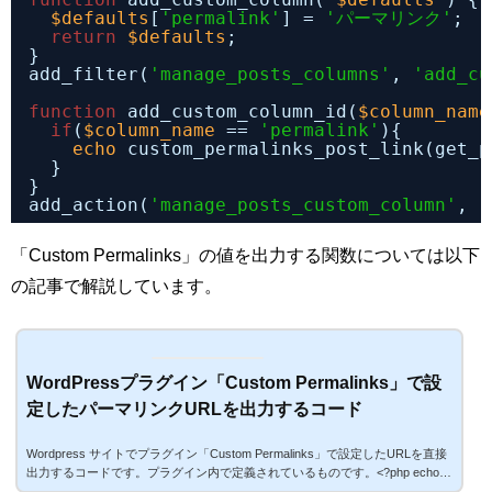
$defaults
[
'permalink'
] = 
'パーマリンク'
;
return
$defaults
;
}
add_filter(
'manage_posts_columns'
, 
'add_cu
function
add_custom_column_id(
$column_name
if
(
$column_name
== 
'permalink'
){
echo
custom_permalinks_post_link(get_p
}
}
add_action(
'manage_posts_custom_column'
, 
'
「Custom Permalinks」の値を出力する関数については以下
の記事で解説しています。
WordPressプラグイン「Custom Permalinks」で設
定したパーマリンクURLを出力するコード
Wordpress サイトでプラグイン「Custom Permalinks」で設定したURLを直接
出力するコードです。プラグイン内で定義されているものです。<?php echo c
ustom_permalinks_post_link(get_permalink(),$post); ?>特定のページのURLを