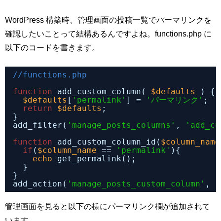
WordPress 構築時、管理画面の投稿一覧でパーマリンクを
確認したいことって結構あるんですよね。functions.php に
以下のコードを書きます。
//functions.php
function
add_custom_column( 
$defaults
) {
$defaults
[
'permalink'
] = 
'パーマリンク'
;
return
$defaults
;
}
add_filter(
'manage_posts_columns'
, 
'add_cu
function
add_custom_column_id(
$column_name
if
(
$column_name
== 
'permalink'
){
echo
get_permalink();
}
}
add_action(
'manage_posts_custom_column'
, 
'
管理画面を見ると以下の様にパーマリンク欄が追加されて
います。