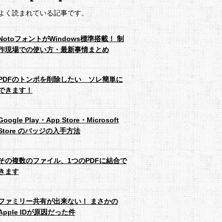
よく読まれている記事です。
NotoフォントがWindows標準搭載！ 制
作現場での使い方・最新事情まとめ
PDFのトンボを削除したい ソレ簡単に
できます！
Google Play・App Store・Microsoft
Store のバッジの入手方法
その複数のファイル、1つのPDFに結合で
きます
ファミリー共有が出来ない！ まさかの
Apple IDが原因だった件