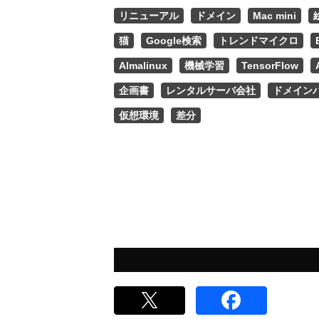
リニューアル
ドメイン
Mac mini
猫
Google検索
トレンドマイクロ
Almalinux
機械学習
TensorFlow
企画書
レンタルサーバ会社
ドメイン
仮想環境
差分