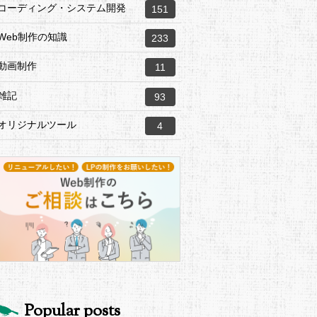
コーディング・システム開発
151
Web制作の知識
233
動画制作
11
雑記
93
オリジナルツール
4
Popular posts