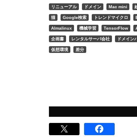
リニューアル
ドメイン
Mac mini
猫
Google検索
トレンドマイクロ
Almalinux
機械学習
TensorFlow
企画書
レンタルサーバ会社
ドメイン
仮想環境
差分