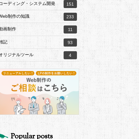
コーディング・システム開発
151
Web制作の知識
233
動画制作
11
雑記
93
オリジナルツール
4
Popular posts