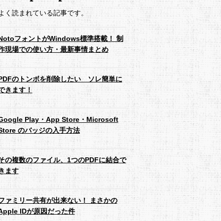
よく読まれている記事です。
NotoフォントがWindows標準搭載！ 制
作現場での使い方・最新事情まとめ
PDFのトンボを削除したい ソレ簡単に
できます！
Google Play・App Store・Microsoft
Store のバッジの入手方法
その複数のファイル、1つのPDFに結合で
きます
ファミリー共有が出来ない！ まさかの
Apple IDが原因だった件