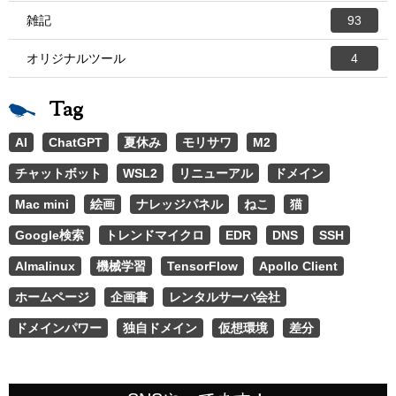
雑記
93
オリジナルツール
4
Tag
AI
ChatGPT
夏休み
モリサワ
M2
チャットボット
WSL2
リニューアル
ドメイン
Mac mini
絵画
ナレッジパネル
ねこ
猫
Google検索
トレンドマイクロ
EDR
DNS
SSH
Almalinux
機械学習
TensorFlow
Apollo Client
ホームページ
企画書
レンタルサーバ会社
ドメインパワー
独自ドメイン
仮想環境
差分