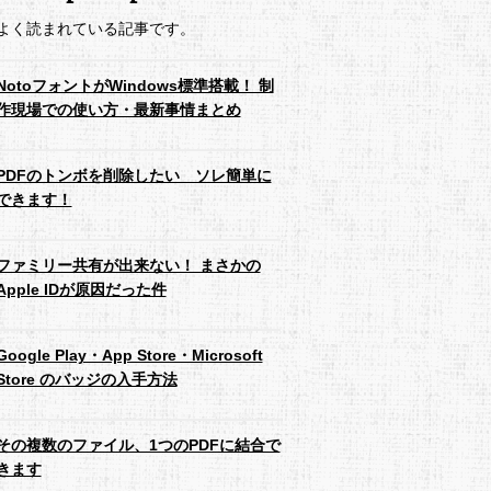
よく読まれている記事です。
NotoフォントがWindows標準搭載！ 制
作現場での使い方・最新事情まとめ
PDFのトンボを削除したい ソレ簡単に
できます！
ファミリー共有が出来ない！ まさかの
Apple IDが原因だった件
Google Play・App Store・Microsoft
Store のバッジの入手方法
その複数のファイル、1つのPDFに結合で
きます