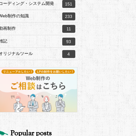
コーディング・システム開発
151
Web制作の知識
233
動画制作
11
雑記
93
オリジナルツール
4
Popular posts