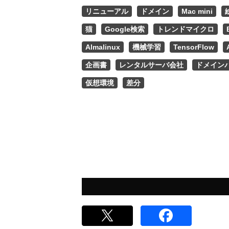
リニューアル
ドメイン
Mac mini
猫
Google検索
トレンドマイクロ
Almalinux
機械学習
TensorFlow
企画書
レンタルサーバ会社
ドメイン
仮想環境
差分