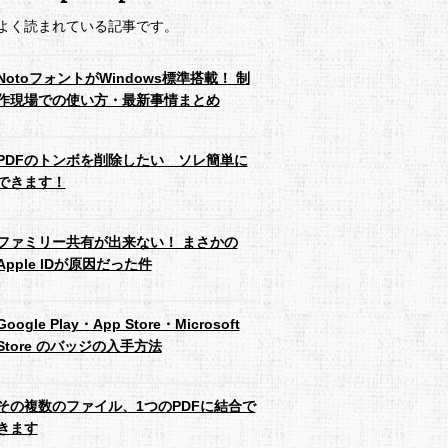
よく読まれている記事です。
NotoフォントがWindows標準搭載！ 制
作現場での使い方・最新事情まとめ
PDFのトンボを削除したい ソレ簡単に
できます！
ファミリー共有が出来ない！ まさかの
Apple IDが原因だった件
Google Play・App Store・Microsoft
Store のバッジの入手方法
その複数のファイル、1つのPDFに結合で
きます