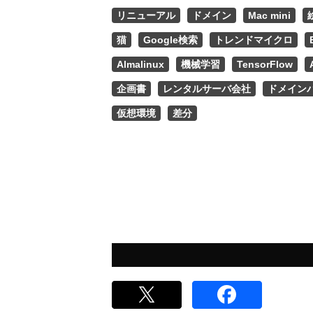
リニューアル
ドメイン
Mac mini
猫
Google検索
トレンドマイクロ
Almalinux
機械学習
TensorFlow
企画書
レンタルサーバ会社
ドメイン
仮想環境
差分