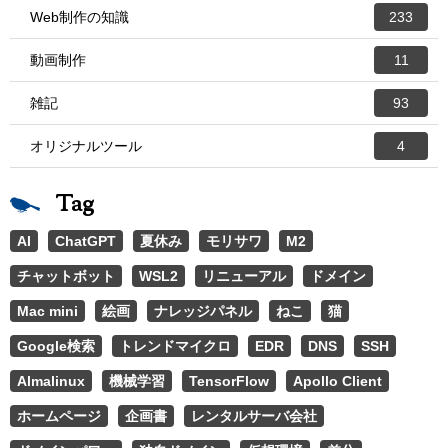
Web制作の知識
233
動画制作
11
雑記
93
オリジナルツール
4
Tag
AI
ChatGPT
夏休み
モリサワ
M2
チャットボット
WSL2
リニューアル
ドメイン
Mac mini
絵画
ナレッジパネル
ねこ
猫
Google検索
トレンドマイクロ
EDR
DNS
SSH
Almalinux
機械学習
TensorFlow
Apollo Client
ホームページ
企画書
レンタルサーバ会社