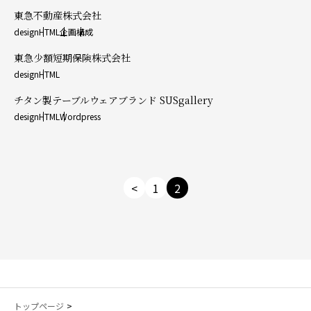
東急不動産株式会社
design
HTML
企画
構成
東急少額短期保険株式会社
design
HTML
チタン製テーブルウェアブランド SUSgallery
design
HTML
Wordpress
1
2
トップページ