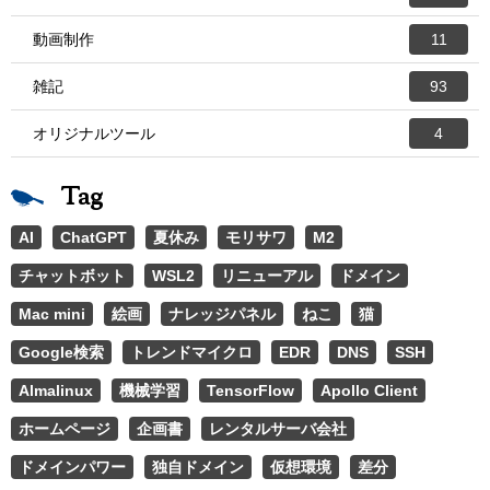
動画制作
11
雑記
93
オリジナルツール
4
Tag
AI
ChatGPT
夏休み
モリサワ
M2
チャットボット
WSL2
リニューアル
ドメイン
Mac mini
絵画
ナレッジパネル
ねこ
猫
Google検索
トレンドマイクロ
EDR
DNS
SSH
Almalinux
機械学習
TensorFlow
Apollo Client
ホームページ
企画書
レンタルサーバ会社
ドメインパワー
独自ドメイン
仮想環境
差分