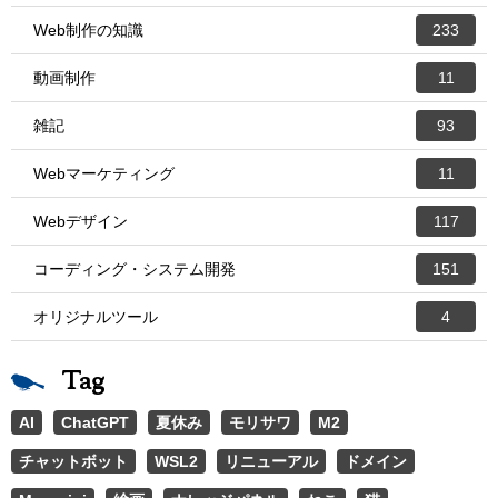
Web制作の知識
233
動画制作
11
雑記
93
Webマーケティング
11
Webデザイン
117
コーディング・システム開発
151
オリジナルツール
4
Tag
AI
ChatGPT
夏休み
モリサワ
M2
チャットボット
WSL2
リニューアル
ドメイン