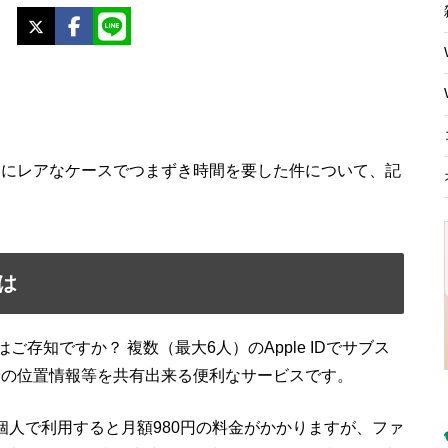
X
Facebook
LINE
。
うにレアなケースでつまずき時間を要した件について、記
は
ご存知ですか？ 複数（最大6人）のApple IDでサブス
分の位置情報等を共有出来る便利なサービスです。
、通常個人で利用すると月額980円の料金がかかりますが、ファ