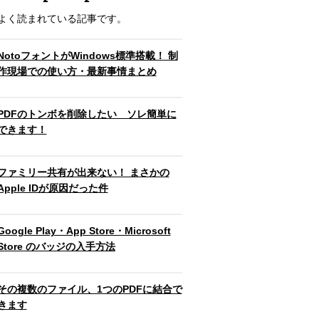
よく読まれている記事です。
NotoフォントがWindows標準搭載！ 制
作現場での使い方・最新事情まとめ
PDFのトンボを削除したい ソレ簡単に
できます！
ファミリー共有が出来ない！ まさかの
Apple IDが原因だった件
Google Play・App Store・Microsoft
Store のバッジの入手方法
その複数のファイル、1つのPDFに結合で
きます