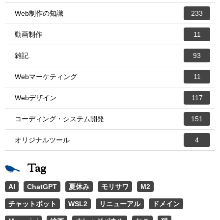
Web制作の知識
233
動画制作
11
雑記
93
Webマーケティング
11
Webデザイン
117
コーディング・システム開発
151
オリジナルツール
4
Tag
AI
ChatGPT
夏休み
モリサワ
M2
チャットボット
WSL2
リニューアル
ドメイン