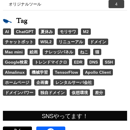
オリジナルツール
4
Tag
AI
ChatGPT
夏休み
モリサワ
M2
チャットボット
WSL2
リニューアル
ドメイン
Mac mini
絵画
ナレッジパネル
ねこ
猫
Google検索
トレンドマイクロ
EDR
DNS
SSH
Almalinux
機械学習
TensorFlow
Apollo Client
ホームページ
企画書
レンタルサーバ会社
ドメインパワー
独自ドメイン
仮想環境
差分
SNSやってます！