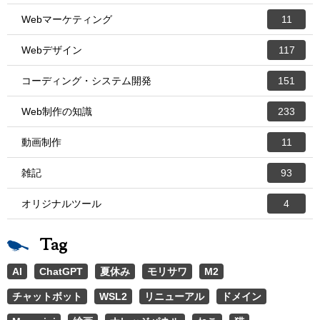
Webマーケティング
11
Webデザイン
117
コーディング・システム開発
151
Web制作の知識
233
動画制作
11
雑記
93
オリジナルツール
4
Tag
AI
ChatGPT
夏休み
モリサワ
M2
チャットボット
WSL2
リニューアル
ドメイン