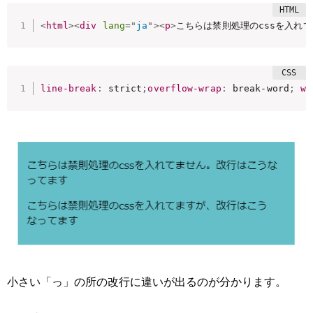
<
html
>
<
div
lang
=
"
ja
"
>
<
p
>
こちらは禁則処理のcssを入れ
line-break
:
 strict
;
overflow-wrap
:
 break-word
;
wo
小さい「っ」の所の改行に違いが出るのが分かります。