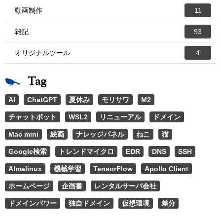
動画制作
11
雑記
93
オリジナルツール
4
Tag
AI
ChatGPT
夏休み
モリサワ
M2
チャットボット
WSL2
リニューアル
ドメイン
Mac mini
絵画
ナレッジパネル
ねこ
猫
Google検索
トレンドマイクロ
EDR
DNS
SSH
Almalinux
機械学習
TensorFlow
Apollo Client
ホームページ
企画書
レンタルサーバ会社
ドメインパワー
独自ドメイン
仮想環境
差分