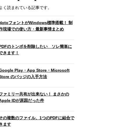
よく読まれている記事です。
NotoフォントがWindows標準搭載！ 制
作現場での使い方・最新事情まとめ
PDFのトンボを削除したい ソレ簡単に
できます！
Google Play・App Store・Microsoft
Store のバッジの入手方法
ファミリー共有が出来ない！ まさかの
Apple IDが原因だった件
その複数のファイル、1つのPDFに結合で
きます