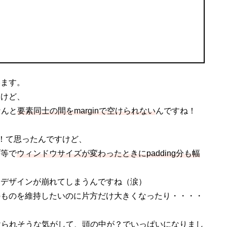
います。
すけど、
なんと
要素同士の間をmarginで空けられない
んですね！
ゃん！て思ったんですけど、
ブ等で
ウィンドウサイズが変わったときにpadding分も幅
たデザインが崩れてしまうんですね（涙）
のものを維持したいのに片方だけ大きくなったり・・・・
空けられそうな気がして、頭の中が？でいっぱいになりまし