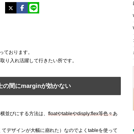
X
Facebook
LINE
。
やっております。
を取り入れ活躍して行きたい所です。
同士の間にmarginが効かない
を横並びにする方法は、
floatやtableやdisply:flex等色々
あ
を知らなくてデザインが大幅に崩れた）なのでよくtableを使って