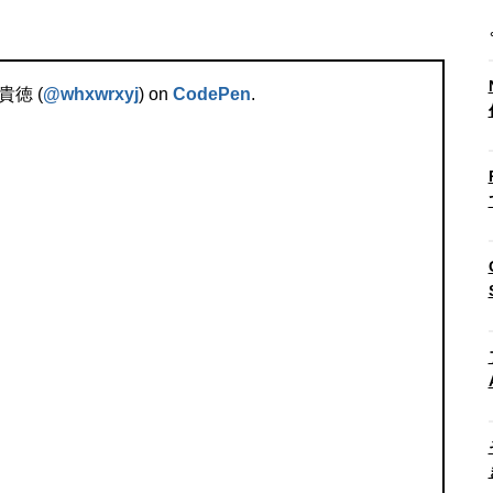
貴徳 (
@whxwrxyj
) on
CodePen
.