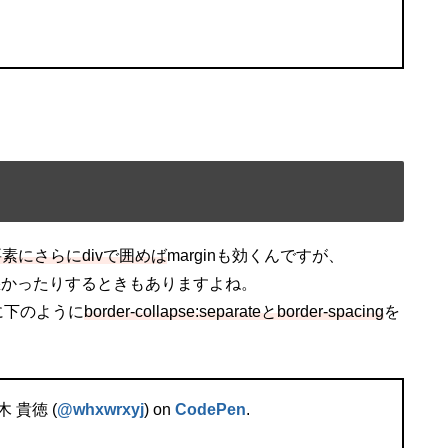
いる要素にさらにdivで囲めば
marginも効くんですが、
悪かったりするときもありますよね。
に下のように
border-collapse:separateとborder-spacing
を
木 貴徳 (
@whxwrxyj
) on
CodePen
.