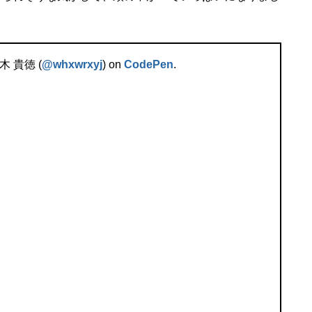
木 貴徳 (
@whxwrxyj
) on
CodePen
.