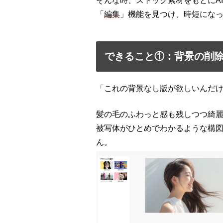
そんな時、ストック素材をもとにAIを
「
編集
」機能を見つけ、時短にな
できること①：背景の削
「これの背景なし版が欲しいんだ
髪の毛のふわっと感も残しつつ綺
被写体がひとめでわかるような構
ん。