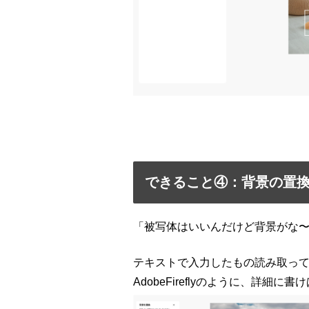
できること④：背景の置
「被写体はいいんだけど背景がな
テキストで入力したもの読み取って
AdobeFirefly
のように、詳細に書け