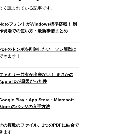
よく読まれている記事です。
NotoフォントがWindows標準搭載！ 制
作現場での使い方・最新事情まとめ
PDFのトンボを削除したい ソレ簡単に
できます！
ファミリー共有が出来ない！ まさかの
Apple IDが原因だった件
Google Play・App Store・Microsoft
Store のバッジの入手方法
その複数のファイル、1つのPDFに結合で
きます