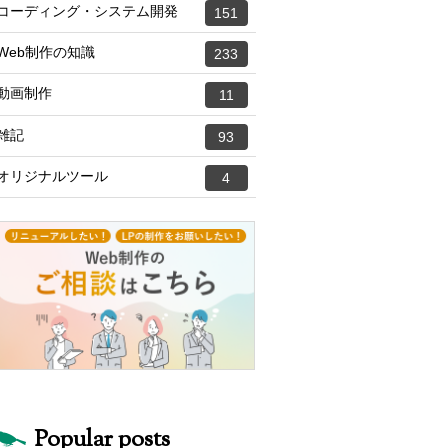
コーディング・システム開発
151
Web制作の知識
233
動画制作
11
雑記
93
オリジナルツール
4
Popular posts