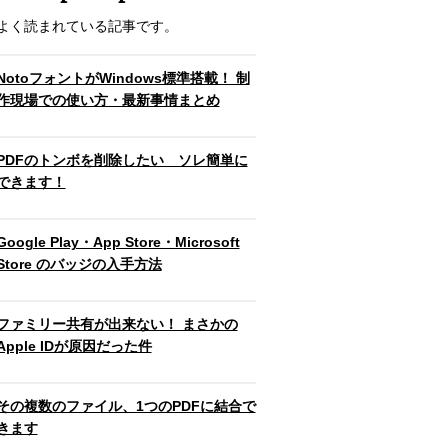
よく読まれている記事です。
NotoフォントがWindows標準搭載！ 制
作現場での使い方・最新事情まとめ
PDFのトンボを削除したい ソレ簡単に
できます！
Google Play・App Store・Microsoft
Store のバッジの入手方法
ファミリー共有が出来ない！ まさかの
Apple IDが原因だった件
その複数のファイル、1つのPDFに結合で
きます