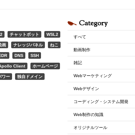
Category
2
チャットボット
WSL2
すべて
絵画
ナレッジパネル
ねこ
動画制作
EDR
DNS
SSH
雑記
Apollo Client
ホームページ
Webマーケティング
パワー
独自ドメイン
Webデザイン
コーディング・システム開発
Web制作の知識
オリジナルツール