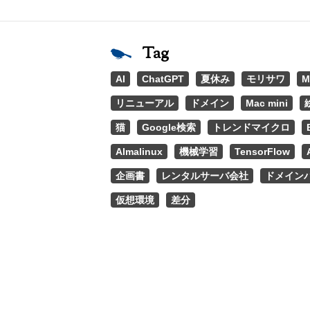
Tag
AI
ChatGPT
夏休み
モリサワ
M
リニューアル
ドメイン
Mac mini
猫
Google検索
トレンドマイクロ
Almalinux
機械学習
TensorFlow
企画書
レンタルサーバ会社
ドメイン
仮想環境
差分