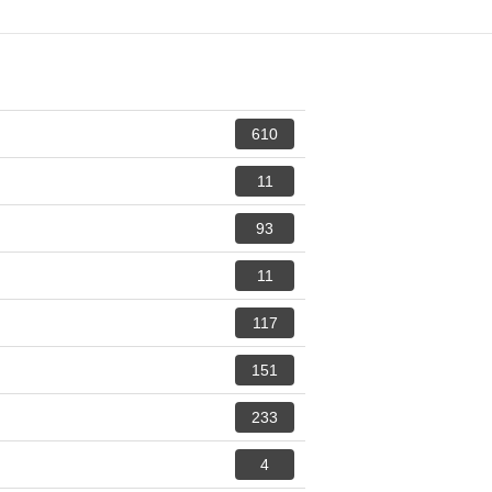
610
11
93
11
117
151
233
4