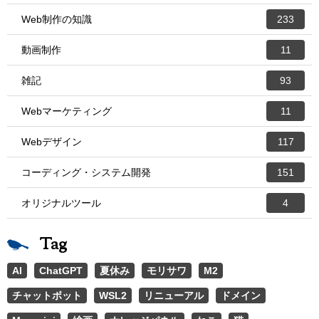
Web制作の知識
233
動画制作
11
雑記
93
Webマーケティング
11
Webデザイン
117
コーディング・システム開発
151
オリジナルツール
4
Tag
AI
ChatGPT
夏休み
モリサワ
M2
チャットボット
WSL2
リニューアル
ドメイン