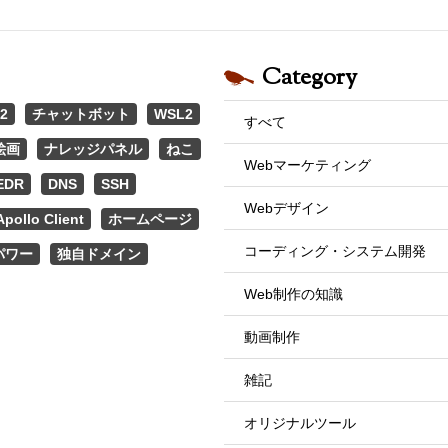
Category
2
チャットボット
WSL2
すべて
絵画
ナレッジパネル
ねこ
Webマーケティング
EDR
DNS
SSH
Webデザイン
Apollo Client
ホームページ
コーディング・システム開発
パワー
独自ドメイン
Web制作の知識
動画制作
雑記
オリジナルツール