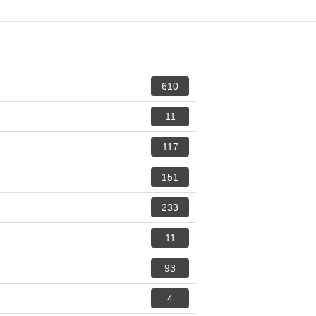
610
11
117
151
233
11
93
4