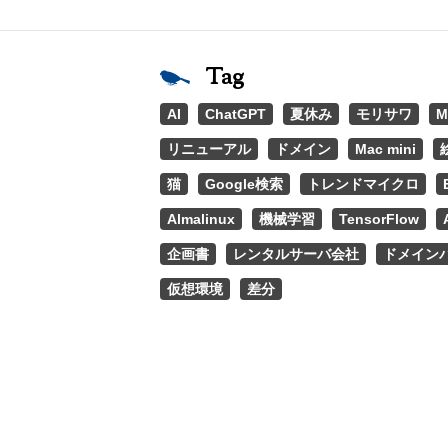
Tag
AI
ChatGPT
夏休み
モリサワ
M
リニューアル
ドメイン
Mac mini
猫
Google検索
トレンドマイクロ
Almalinux
機械学習
TensorFlow
企画書
レンタルサーバ会社
ドメイン
仮想環境
差分