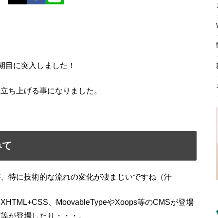
10期目に突入しました！
を立ち上げる事になりました。
。
みて
が、特に技術的な流れの変化が凄まじいですね（汗
L+CSS、MoovableTypeやXoops等のCMSが登場
グ等が登場したり・・・。