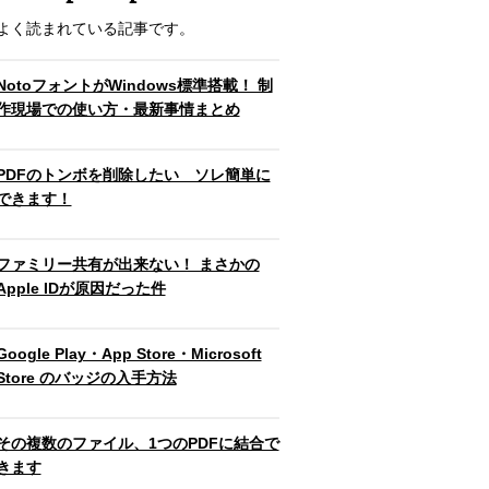
よく読まれている記事です。
NotoフォントがWindows標準搭載！ 制
作現場での使い方・最新事情まとめ
PDFのトンボを削除したい ソレ簡単に
できます！
ファミリー共有が出来ない！ まさかの
Apple IDが原因だった件
Google Play・App Store・Microsoft
Store のバッジの入手方法
その複数のファイル、1つのPDFに結合で
きます