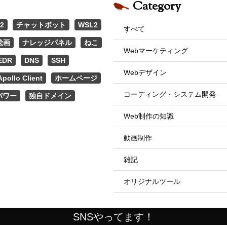
Category
2
チャットボット
WSL2
すべて
絵画
ナレッジパネル
ねこ
Webマーケティング
EDR
DNS
SSH
Webデザイン
Apollo Client
ホームページ
コーディング・システム開発
パワー
独自ドメイン
Web制作の知識
動画制作
雑記
オリジナルツール
SNSやってます！