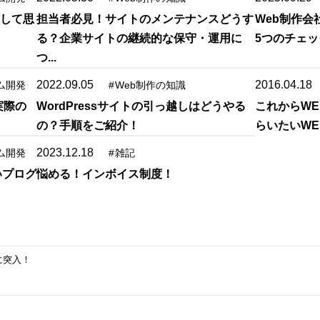
用して思
担当者必見！サイトのメンテナンスどうす
Web制作
る？企業サイトの継続的な保守・運用に
5つのチェ
つ...
2022.09.05
2016.04.18
ム開発
#
Web制作の知識
実際の
WordPressサイトの引っ越しはどうやる
これからW
の？手順をご紹介！
らいたいW
2023.12.18
ム開発
#
雑記
いプログ
悩める！インボイス制度！
目に突入！