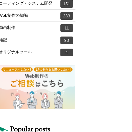
コーディング・システム開発
151
Web制作の知識
233
動画制作
11
雑記
93
オリジナルツール
4
Popular posts