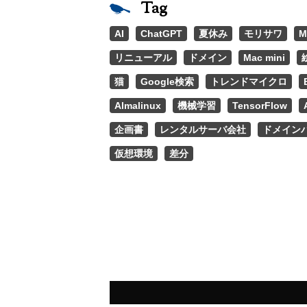
Tag
AI
ChatGPT
夏休み
モリサワ
M
リニューアル
ドメイン
Mac mini
猫
Google検索
トレンドマイクロ
Almalinux
機械学習
TensorFlow
企画書
レンタルサーバ会社
ドメイン
仮想環境
差分