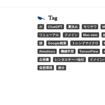
Tag
AI
ChatGPT
夏休み
モリサワ
M
リニューアル
ドメイン
Mac mini
猫
Google検索
トレンドマイクロ
Almalinux
機械学習
TensorFlow
企画書
レンタルサーバ会社
ドメイン
仮想環境
差分