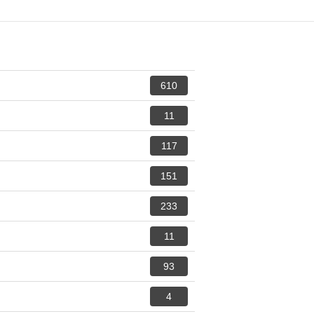
610
11
117
151
233
11
93
4