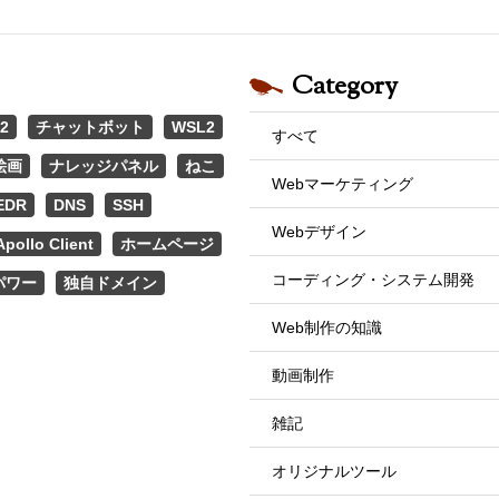
Category
2
チャットボット
WSL2
すべて
絵画
ナレッジパネル
ねこ
Webマーケティング
EDR
DNS
SSH
Webデザイン
Apollo Client
ホームページ
コーディング・システム開発
パワー
独自ドメイン
Web制作の知識
動画制作
雑記
オリジナルツール