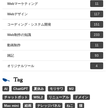
Webマーケティング
11
Webデザイン
117
コーディング・システム開発
151
Web制作の知識
233
動画制作
11
雑記
93
オリジナルツール
4
Tag
AI
ChatGPT
夏休み
モリサワ
M2
チャットボット
WSL2
リニューアル
ドメイン
Mac mini
絵画
ナレッジパネル
ねこ
猫