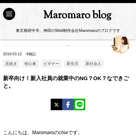
Maromaro blog
東京都府中市、神田のWeb制作会社Maromaroのブログです
2018.03.12
#
雑記
息抜き
初心者
ビギナー
新生活
新社会人
新卒向け！新入社員の就業中のNG？OK？なできご
と。
X
Facebook
LINE
こんにちは、Maromaroのchieです。