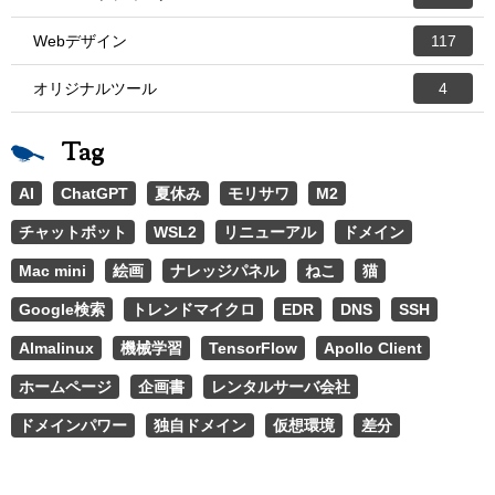
Webデザイン
117
オリジナルツール
4
Tag
AI
ChatGPT
夏休み
モリサワ
M2
チャットボット
WSL2
リニューアル
ドメイン
Mac mini
絵画
ナレッジパネル
ねこ
猫
Google検索
トレンドマイクロ
EDR
DNS
SSH
Almalinux
機械学習
TensorFlow
Apollo Client
ホームページ
企画書
レンタルサーバ会社
ドメインパワー
独自ドメイン
仮想環境
差分