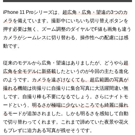
iPhone 11 Proシリーズは、
超広角・広角・望遠の3つのカ
メラ
を備えています。撮影中にいちいち切り替えボタンを
押す必要は無く、ズーム調整のダイヤルでF値も画角も違う
カメラがシームレスに切り替わる、操作性への配慮には感
動です。
従来のモデルから広角・望遠はありましたが、どうやら
超
広角を全モデルに新搭載
したというのが今回の主たる進化
のようです。
カメラを遠ざけなくても、超広範囲の写真が
撮れる
機能は街撮りに自撮りに集合写真に大活躍間違い無
しです。自撮り棒も不要になるでしょう。さらにナイトモ
ードという、
明るさが極端に少ないところでも綺麗に撮れ
る
モードが追加されました。しかも明るさを感知して自動
で切り替わってくれます。これまで諦めていた夜景や花火
もブレずに迫力ある写真が残せそうです。