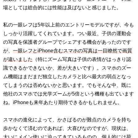
場としては総合的には性能は及ばないと感じました。
私の一眼レフは5年以上前のエントリーモデルですが、今も
しっかり活躍してくれています。つい最近、子供の運動会
の写真を保護者グループでシェアする機会があったのです
が、
一眼レフとiPhone含むスマホの写真は一目瞭然で画質
が違いました
（特にズーム写真は子供の表情がはっきり認
識できるかできないか、差が大きいです）。スマホのズー
ム機能はまだまだ独立したカメラと比べ最大の弱点となっ
てしまうのは否めないかと思います。でもそんな中、既に
他社のスマホでは光学ズームが5倍という機種も出ています
ね。iPhoneも来年あたり期待できるかもしれません。
スマホの進化によって、かさばるのが難点のカメラを持ち
歩かなくて済むのであれば、大喜びなのですが、現状は、
大いにメイン使いに迫ってきているものの、個人的には荷