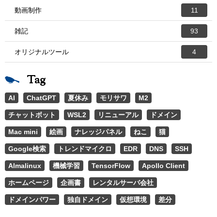
動画制作
11
雑記
93
オリジナルツール
4
Tag
AI
ChatGPT
夏休み
モリサワ
M2
チャットボット
WSL2
リニューアル
ドメイン
Mac mini
絵画
ナレッジパネル
ねこ
猫
Google検索
トレンドマイクロ
EDR
DNS
SSH
Almalinux
機械学習
TensorFlow
Apollo Client
ホームページ
企画書
レンタルサーバ会社
ドメインパワー
独自ドメイン
仮想環境
差分