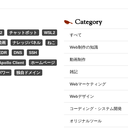
Category
2
チャットボット
WSL2
すべて
絵画
ナレッジパネル
ねこ
Web制作の知識
EDR
DNS
SSH
動画制作
Apollo Client
ホームページ
雑記
パワー
独自ドメイン
Webマーケティング
Webデザイン
コーディング・システム開発
オリジナルツール