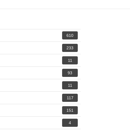
610
233
11
93
11
117
151
4