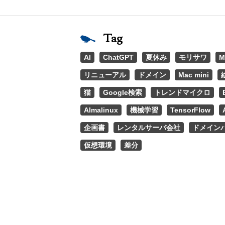
Tag
AI
ChatGPT
夏休み
モリサワ
M
リニューアル
ドメイン
Mac mini
猫
Google検索
トレンドマイクロ
Almalinux
機械学習
TensorFlow
企画書
レンタルサーバ会社
ドメイン
仮想環境
差分