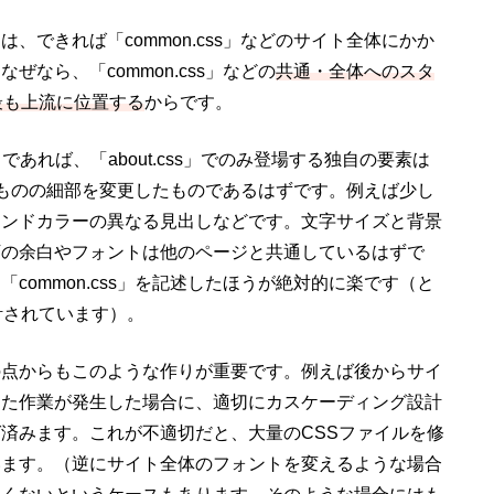
、できれば「common.css」などのサイト全体にかか
なら、「common.css」などの
共通・全体へのスタ
最も上流に位置する
からです。
あれば、「about.css」でのみ登場する独自の要素は
ているものの細部を変更したものであるはずです。例えば少し
ウンドカラーの異なる見出しなどです。文字サイズと背景
下の余白やフォントは他のページと共通しているはずで
common.css」を記述したほうが絶対的に楽です（と
計されています）。
の点からもこのような作りが重要です。例えば後からサイ
った作業が発生した場合に、適切にカスケーディング設計
済みます。これが不適切だと、大量のCSSファイルを修
います。（逆にサイト全体のフォントを変えるような場合