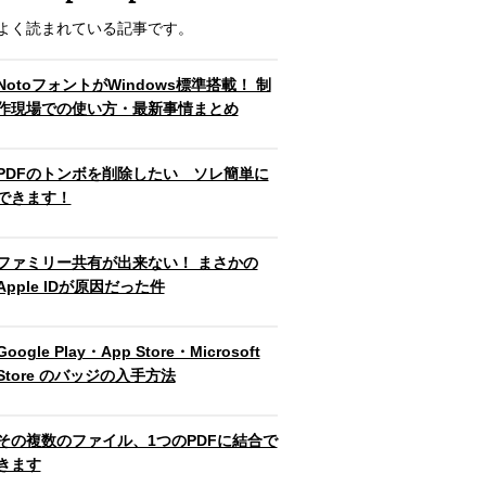
よく読まれている記事です。
NotoフォントがWindows標準搭載！ 制
作現場での使い方・最新事情まとめ
PDFのトンボを削除したい ソレ簡単に
できます！
ファミリー共有が出来ない！ まさかの
Apple IDが原因だった件
Google Play・App Store・Microsoft
Store のバッジの入手方法
その複数のファイル、1つのPDFに結合で
きます