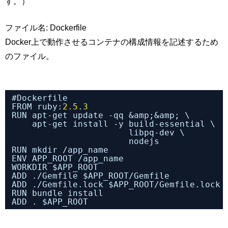
す。）
ファイル名: Dockerfile
Docker上で動作させるコンテナの構成情報を記述するため
のファイル。
#Dockerfile
FROM ruby:
2.5
.
3
RUN apt-get update -qq &amp;&amp; \
apt-get install -y build-essential \ 
libpq-dev \        
nodejs           
RUN mkdir /app_name 
ENV APP_ROOT /app_name 
WORKDIR $APP_ROOT
ADD ./Gemfile $APP_ROOT/Gemfile
ADD ./Gemfile.lock $APP_ROOT/Gemfile.lock
RUN bundle install
ADD . $APP_ROOT