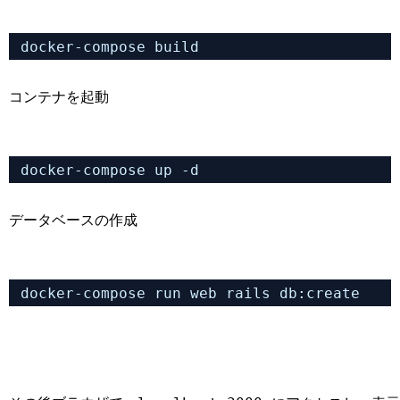
docker-compose build
コンテナを起動
docker-compose up -d
データベースの作成
docker-compose run web rails db:create