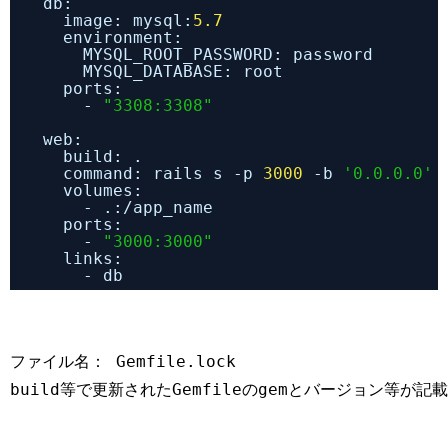
db:
image: mysql:
5.7
environment:
MYSQL_ROOT_PASSWORD: password
MYSQL_DATABASE: root
ports:
- 
"3308:3308"
web:
build: .
command: rails s -p 
3000
-b 
'0.0.0.0'
volumes:
- .:/app_name
ports:
- 
"3000:3000"
links:
- db
ファイル名： Gemfile.lock
build等で更新されたGemfileのgemとバージョン等が