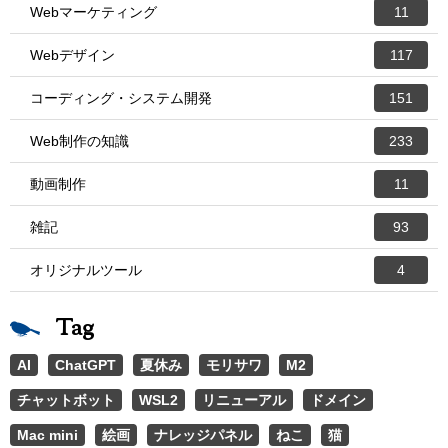
Webマーケティング
11
Webデザイン
117
コーディング・システム開発
151
Web制作の知識
233
動画制作
11
雑記
93
オリジナルツール
4
Tag
AI
ChatGPT
夏休み
モリサワ
M2
チャットボット
WSL2
リニューアル
ドメイン
Mac mini
絵画
ナレッジパネル
ねこ
猫