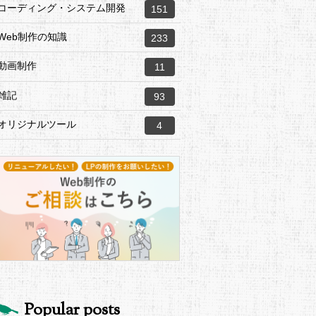
コーディング・システム開発
151
Web制作の知識
233
動画制作
11
雑記
93
オリジナルツール
4
Popular posts