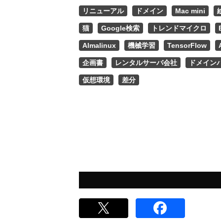
リニューアル
ドメイン
Mac mini
猫
Google検索
トレンドマイクロ
Almalinux
機械学習
TensorFlow
企画書
レンタルサーバ会社
ドメイン
仮想環境
差分