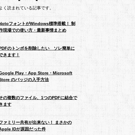
よく読まれている記事です。
NotoフォントがWindows標準搭載！ 制
作現場での使い方・最新事情まとめ
PDFのトンボを削除したい ソレ簡単に
できます！
Google Play・App Store・Microsoft
Store のバッジの入手方法
その複数のファイル、1つのPDFに結合で
きます
ファミリー共有が出来ない！ まさかの
Apple IDが原因だった件