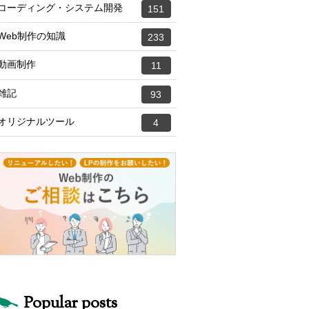
コーディング・システム開発
151
Web制作の知識
233
動画制作
11
雑記
93
オリジナルツール
4
Popular posts