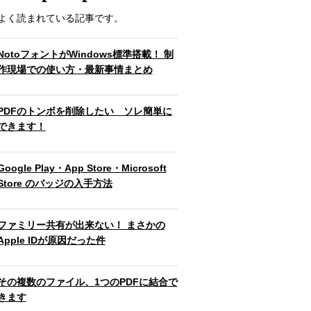
よく読まれている記事です。
NotoフォントがWindows標準搭載！ 制
作現場での使い方・最新事情まとめ
PDFのトンボを削除したい ソレ簡単に
できます！
Google Play・App Store・Microsoft
Store のバッジの入手方法
ファミリー共有が出来ない！ まさかの
Apple IDが原因だった件
その複数のファイル、1つのPDFに結合で
きます