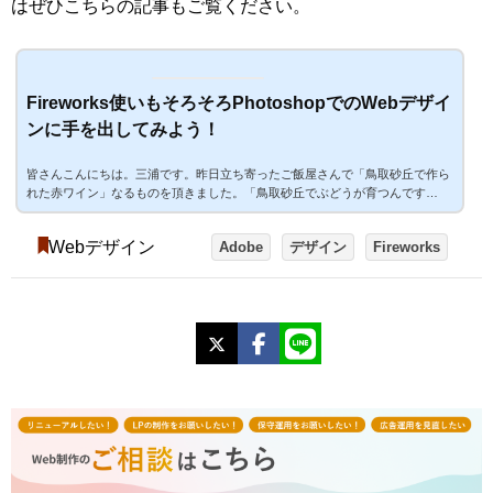
はぜひこちらの記事もご覧ください。
Fireworks使いもそろそろPhotoshopでのWebデザイ
ンに手を出してみよう！
皆さんこんにちは。三浦です。昨日立ち寄ったご飯屋さんで「鳥取砂丘で作ら
れた赤ワイン」なるものを頂きました。「鳥取砂丘でぶどうが育つんです
か！？」とお店の人に尋ねるとどうやら砂丘の真ん中という訳ではなく、限り
なく砂丘に近い場所で作られたぶどう、ということだそうです。とはいえ土壌
Webデザイン
Adobe
デザイン
Fireworks
としても砂地になっていて少し特殊な環境らしく、それがワイン作りに適して
いる。ということでした。肝心の味はというと、深みがあってお肉との相性が
良いように感じられました。（月並みな感想）さて本題です。Fireworksが開
発終了を宣言...
X
Facebook
LINE