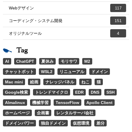
Webデザイン
117
コーディング・システム開発
151
オリジナルツール
4
Tag
AI
ChatGPT
夏休み
モリサワ
M2
チャットボット
WSL2
リニューアル
ドメイン
Mac mini
絵画
ナレッジパネル
ねこ
猫
Google検索
トレンドマイクロ
EDR
DNS
SSH
Almalinux
機械学習
TensorFlow
Apollo Client
ホームページ
企画書
レンタルサーバ会社
ドメインパワー
独自ドメイン
仮想環境
差分