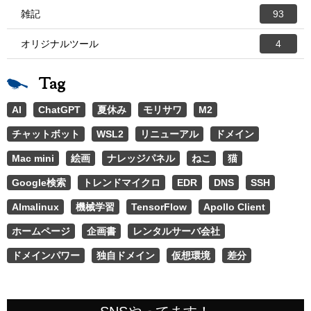
雑記
93
オリジナルツール
4
Tag
AI
ChatGPT
夏休み
モリサワ
M2
チャットボット
WSL2
リニューアル
ドメイン
Mac mini
絵画
ナレッジパネル
ねこ
猫
Google検索
トレンドマイクロ
EDR
DNS
SSH
Almalinux
機械学習
TensorFlow
Apollo Client
ホームページ
企画書
レンタルサーバ会社
ドメインパワー
独自ドメイン
仮想環境
差分