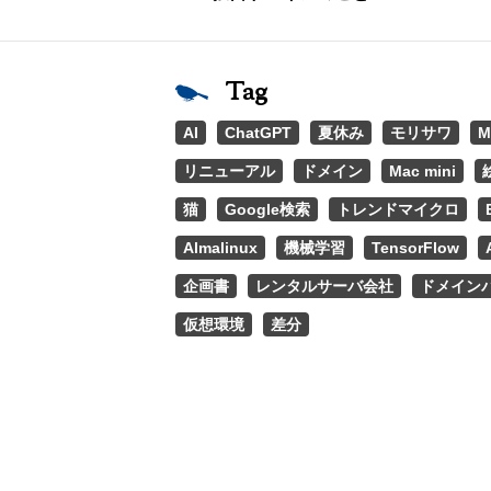
Tag
AI
ChatGPT
夏休み
モリサワ
M
リニューアル
ドメイン
Mac mini
猫
Google検索
トレンドマイクロ
Almalinux
機械学習
TensorFlow
企画書
レンタルサーバ会社
ドメイン
仮想環境
差分