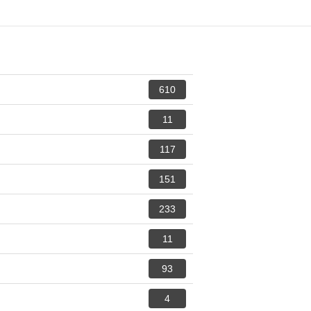
610
11
117
151
233
11
93
4