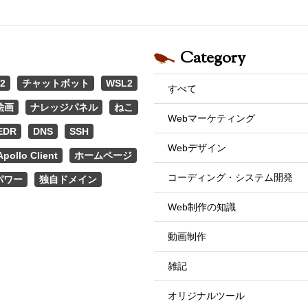
Category
2
チャットボット
WSL2
すべて
絵画
ナレッジパネル
ねこ
Webマーケティング
EDR
DNS
SSH
Webデザイン
Apollo Client
ホームページ
コーディング・システム開発
パワー
独自ドメイン
Web制作の知識
動画制作
雑記
オリジナルツール